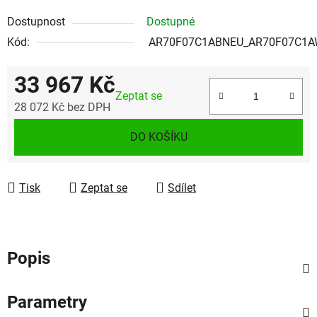
Dostupnost
Dostupné
Kód:
AR70F07C1ABNEU_AR70F07C1
33 967 Kč
Zeptat se
28 072 Kč bez DPH
Měrná cena:
DO KOŠÍKU
Tisk
Zeptat se
Sdílet
Popis
Parametry