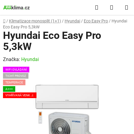
Přejít
Hledat
NÁKUP
na
obsah
KOŠÍK
Domů
/
Klimatizace monosplit (1+1)
/
Hyundai
/
Eco Easy Pro
/
Hyundai
Eco Easy Pro 5,3kW
Hyundai Eco Easy Pro
5,3kW
Značka:
Hyundai
WIFI OVLÁDÁNÍ
TICHÝ PROVOZ
TEMPERACE
A+++
VYHŘÍVANÁ VENK. J.