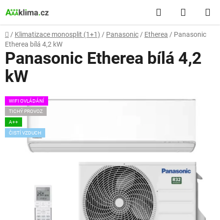
Přejít
Hledat
NÁKUP
na
obsah
KOŠÍK
Domů
/
Klimatizace monosplit (1+1)
/
Panasonic
/
Etherea
/
Panasonic
Etherea bílá 4,2 kW
Panasonic Etherea bílá 4,2
kW
WIFI OVLÁDÁNÍ
TICHÝ PROVOZ
A++
ČISTÍ VZDUCH