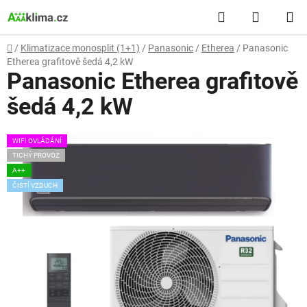
Přejít
Hledat
NÁKUP
na
obsah
KOŠÍK
Domů
/
Klimatizace monosplit (1+1)
/
Panasonic
/
Etherea
/
Panasonic
Etherea grafitově šedá 4,2 kW
Panasonic Etherea grafitově
šedá 4,2 kW
WIFI OVLÁDÁNÍ
TICHÝ PROVOZ
A++
ČISTÍ VZDUCH