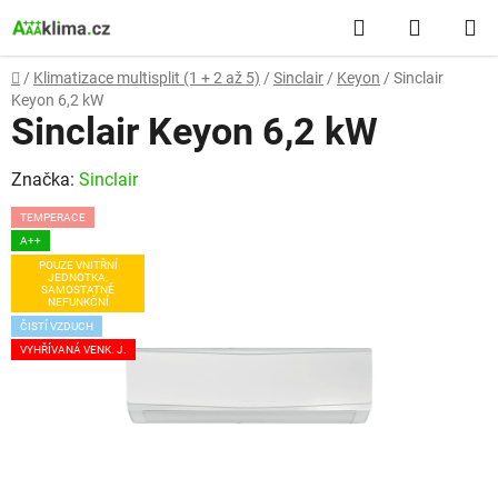
Přejít
Hledat
NÁKUP
na
obsah
KOŠÍK
Domů
/
Klimatizace multisplit (1 + 2 až 5)
/
Sinclair
/
Keyon
/
Sinclair
Keyon 6,2 kW
Sinclair Keyon 6,2 kW
Značka:
Sinclair
TEMPERACE
A++
POUZE VNITŘNÍ
JEDNOTKA,
SAMOSTATNĚ
NEFUNKČNÍ
ČISTÍ VZDUCH
VYHŘÍVANÁ VENK. J.