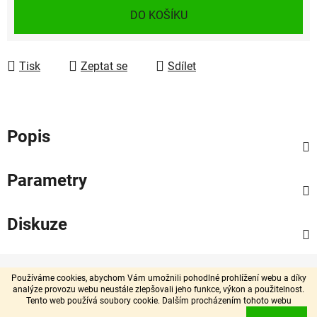
Měrná cena:
DO KOŠÍKU
Tisk
Zeptat se
Sdílet
Popis
Parametry
Diskuze
Z
á
Používáme cookies, abychom Vám umožnili pohodlné prohlížení webu a díky
analýze provozu webu neustále zlepšovali jeho funkce, výkon a použitelnost.
p
Tento web používá soubory cookie. Dalším procházením tohoto webu
Vytvořil Shoptet