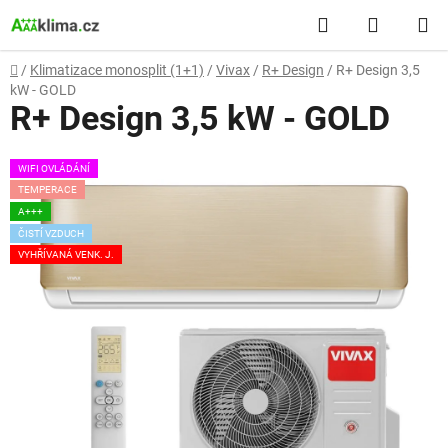
Přejít
Hledat
NÁKUP
na
obsah
KOŠÍK
Domů
/
Klimatizace monosplit (1+1)
/
Vivax
/
R+ Design
/
R+ Design 3,5
kW - GOLD
R+ Design 3,5 kW - GOLD
WIFI OVLÁDÁNÍ
TEMPERACE
A+++
ČISTÍ VZDUCH
VYHŘÍVANÁ VENK. J.