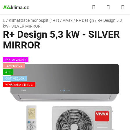
Přejít
Hledat
NÁKUP
na
obsah
KOŠÍK
Domů
/
Klimatizace monosplit (1+1)
/
Vivax
/
R+ Design
/
R+ Design 5,3
kW - SILVER MIRROR
R+ Design 5,3 kW - SILVER
MIRROR
WIFI OVLÁDÁNÍ
TEMPERACE
A++
ČISTÍ VZDUCH
VYHŘÍVANÁ VENK. J.