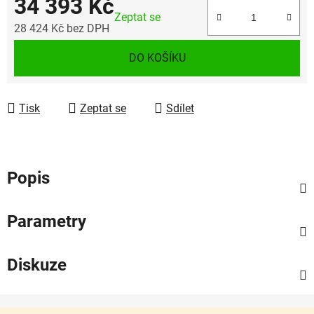
34 393 Kč
Zeptat se
28 424 Kč bez DPH
Měrná cena:
DO KOŠÍKU
Tisk
Zeptat se
Sdílet
Popis
Parametry
Diskuze
Z