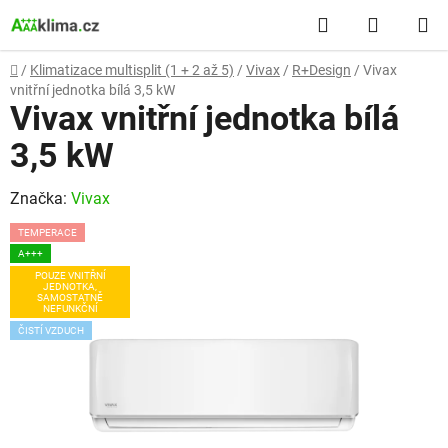
Přejít
Hledat
NÁKUP
na
obsah
KOŠÍK
Domů
/
Klimatizace multisplit (1 + 2 až 5)
/
Vivax
/
R+Design
/
Vivax
vnitřní jednotka bílá 3,5 kW
Vivax vnitřní jednotka bílá
3,5 kW
Značka:
Vivax
TEMPERACE
A+++
POUZE VNITŘNÍ
JEDNOTKA,
SAMOSTATNĚ
NEFUNKČNÍ
ČISTÍ VZDUCH