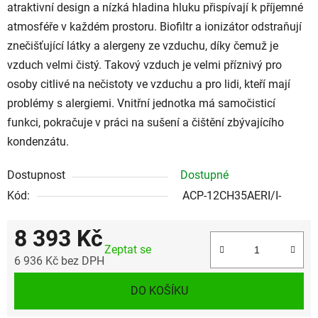
atraktivní design a nízká hladina hluku přispívají k příjemné
atmosféře v každém prostoru. Biofiltr a ionizátor odstraňují
znečišťující látky a alergeny ze vzduchu, díky čemuž je
vzduch velmi čistý. Takový vzduch je velmi příznivý pro
osoby citlivé na nečistoty ve vzduchu a pro lidi, kteří mají
problémy s alergiemi. Vnitřní jednotka má samočisticí
funkci, pokračuje v práci na sušení a čištění zbývajícího
kondenzátu.
Dostupnost
Dostupné
Kód:
ACP-12CH35AERI/I-
8 393 Kč
Zeptat se
6 936 Kč bez DPH
Měrná cena:
DO KOŠÍKU