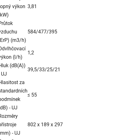
topný výkon
3,81
(kW)
Průtok
vzduchu
584/477/395
(ErP) (m3/h)
Odvlhčovací
1,2
výkon (l/h)
Hluk (dB(A))
39,5/33/25/21
- UJ
Hlasitost za
standardních
≤ 55
podmínek
(dB) - UJ
Rozměry
přístroje
802 x 189 x 297
(mm) - UJ