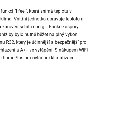
kci "I feel", která snímá teplotu v
lima. Vnitřní jednotka upravuje teplotu a
 zároveň šetřila energii. Funkce úspory
niž by bylo nutné běžet na plný výkon.
nu R32, který je účinnější a bezpečnější pro
v chlazení a A++ ve vytápění. S nákupem WiFi
ethomePlus pro ovládání klimatizace.