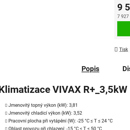
9 
7 927
Měrná
Tisk
Popis
Di
Klimatizace VIVAX R+_3,5kW
Jmenovitý topný výkon (kW): 3,81
Jmenovitý chladicí výkon (kW): 3,52
Pracovní plocha při vytápění (W): -25 °C ≤ T ≤ 24 °C
Oblast provozu při chlazení: -15 °C ≤ T ≤ 50 °C