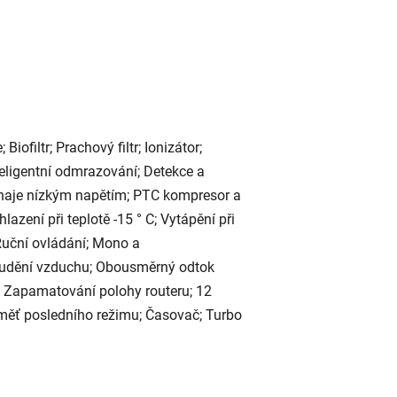
ofiltr; Prachový filtr; Ionizátor;
nteligentní odmrazování; Detekce a
čínaje nízkým napětím; PTC kompresor a
zení při teplotě -15 ° C; Vytápění při
; Ruční ovládání; Mono a
proudění vzduchu; Obousměrný odtok
 Zapamatování polohy routeru; 12
aměť posledního režimu; Časovač; Turbo