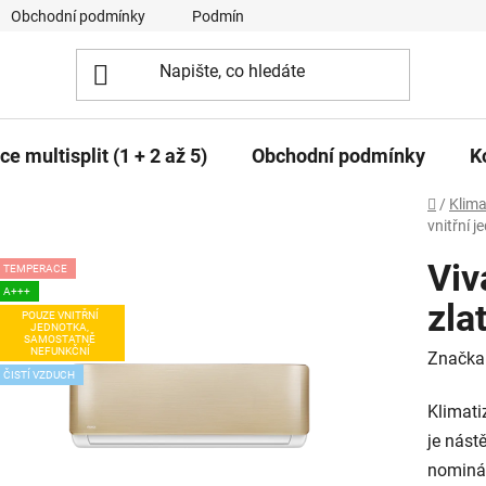
Obchodní podmínky
Podmínky ochrany osobních údajů
e multisplit (1 + 2 až 5)
Obchodní podmínky
K
Domů
/
Klima
vnitřní j
Viv
TEMPERACE
A+++
zla
POUZE VNITŘNÍ
JEDNOTKA,
SAMOSTATNĚ
NEFUNKČNÍ
Značka
ČISTÍ VZDUCH
Klimat
je nást
nominál