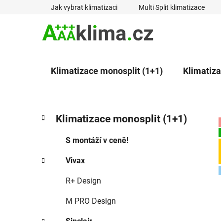
Přejít
Jak vybrat klimatizaci
Multi Split klimatizace
na
obsah
Klimatizace monosplit (1+1)
Klimatizac
P
K
Přeskočit
Klimatizace monosplit (1+1)
a
kategorie
o
t
s
S montáží v ceně!
e
t
g
Vivax
r
o
a
r
R+ Design
i
n
e
n
M PRO Design
í