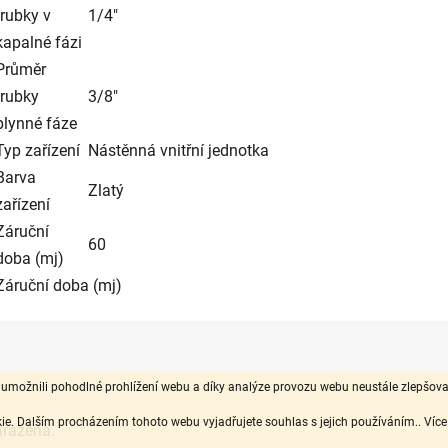
trubky v
1/4"
kapalné fázi
Průměr
trubky
3/8"
plynné fáze
Typ zařízení
Nástěnná vnitřní jednotka
Barva
Zlatý
zařízení
Záruční
60
doba (mj)
Záruční doba (mj)
ožnili pohodlné prohlížení webu a díky analýze provozu webu neustále zlepšovali 
e. Dalším procházením tohoto webu vyjadřujete souhlas s jejich používáním.. Víc
hrazena.