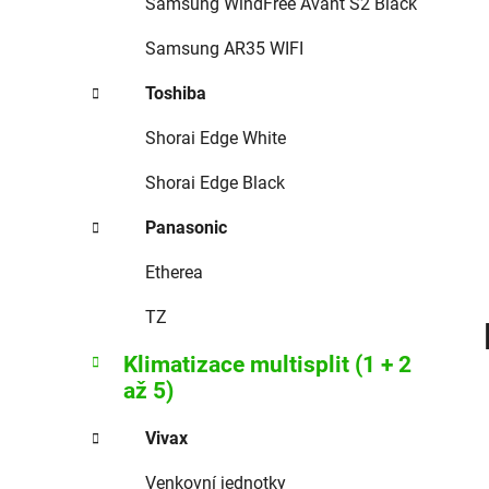
Samsung WindFree Avant S2 Black
Samsung AR35 WIFI
Toshiba
Shorai Edge White
Shorai Edge Black
Panasonic
Etherea
TZ
Klimatizace multisplit (1 + 2
až 5)
Vivax
Venkovní jednotky