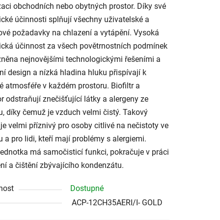
zaci obchodních nebo obytných prostor. Díky své
ické účinnosti splňují všechny uživatelské a
ové požadavky na chlazení a vytápění. Vysoká
ická účinnost za všech povětrnostních podmínek
něna nejnovějšími technologickými řešeními a
vní design a nízká hladina hluku přispívají k
é atmosféře v každém prostoru. Biofiltr a
r odstraňují znečišťující látky a alergeny ze
, díky čemuž je vzduch velmi čistý. Takový
je velmi příznivý pro osoby citlivé na nečistoty ve
 a pro lidi, kteří mají problémy s alergiemi.
 jednotka má samočisticí funkci, pokračuje v práci
ní a čištění zbývajícího kondenzátu.
nost
Dostupné
ACP-12CH35AERI/I- GOLD