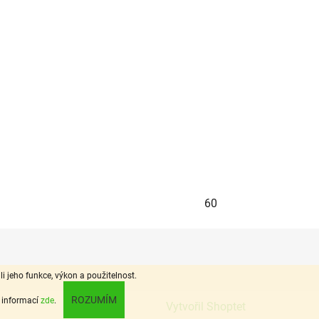
60
jeho funkce, výkon a použitelnost.
ROZUMÍM
e informací
zde
.
Vytvořil Shoptet