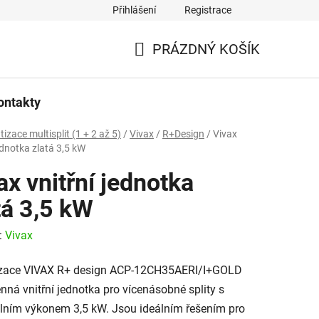
Přihlášení
Registrace
PRÁZDNÝ KOŠÍK
NÁKUPNÍ
KOŠÍK
ontakty
tizace multisplit (1 + 2 až 5)
/
Vivax
/
R+Design
/
Vivax
ednotka zlatá 3,5 kW
ax vnitřní jednotka
tá 3,5 kW
:
Vivax
izace VIVAX R+ design ACP-12CH35AERI/I+GOLD
ěnná vnitřní jednotka pro vícenásobné splity s
ním výkonem 3,5 kW. Jsou ideálním řešením pro