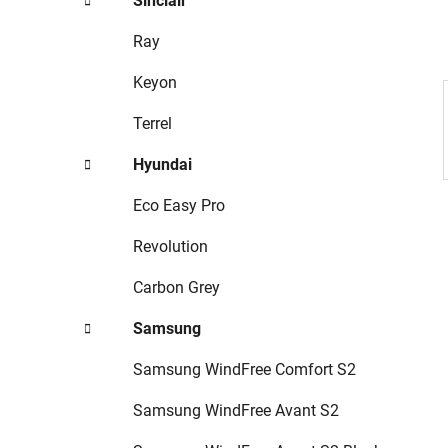
Sinclair
p
a
Ray
n
Keyon
e
l
Terrel
Hyundai
Eco Easy Pro
Revolution
Carbon Grey
Samsung
Samsung WindFree Comfort S2
Samsung WindFree Avant S2