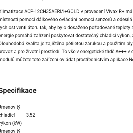
Klimatizace ACP-12CH35AERI/I+GOLD v provedení Vivax R+ má fun
místnosti pomocí dálkového ovládání pomocí senzorů a odesílá k
rychlost ventilátoru tak, aby bylo dosaženo požadované teploty a
energie pomáhá zařízení poskytovat dostatečný chladicí výkon, a
Dlouhodobá kvalita je zajištěna pětiletou zárukou a použitím ply
provoz a pro životní prostředí. To vše v energetické třídě A+++ 
modulů můžete toto zařízení ovládat prostřednictvím aplikace N
Specifikace
Jmenovitý
chladicí
3,52
výkon (kW)
Jmenovitý