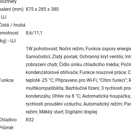
Rozměry
balení (mm)
875 x 285 x 380
- UJ
Čistá / hrubá
hmotnost
8,6/11,1
(kg) - UJ
1W pohotovost; Noční režim; Funkce úspory energie; Bi
Samočisticí; Zlatý povlak; Ochranný kryt ventilu; I
zobrazení chyb; Čidlo úniku chladicího média; Po
kondenzátorové ohřívače; Funkce nouzové práce; Chla
Funkce
teplotě -25 °C; Připraveno pro Wi-Fi; "Cítím funkci"
multikompatibilita; Bezhlučné řízení; 3 rychlosti 
kondenzátu; Ohřev na 8 °C; Automatická houpačka;
rychlostí proudění vzduchu; Automatický režim; P
režim; Měkký start; Digitální displej
Chladivo
R32
Průměr