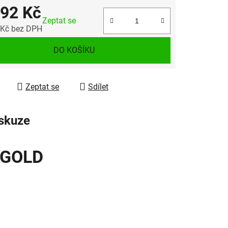
592 Kč
Zeptat se
 Kč bez DPH
 cena:
DO KOŠÍKU
Zeptat se
Sdílet
skuze
 GOLD