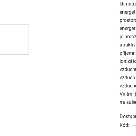
klimati
energet
prostor
energet
je umož
atrakti
příjemn
ionizáto
vzduchu
vzduch 
vzduchu
Vnitřní
na suše
Dostup
Kód: