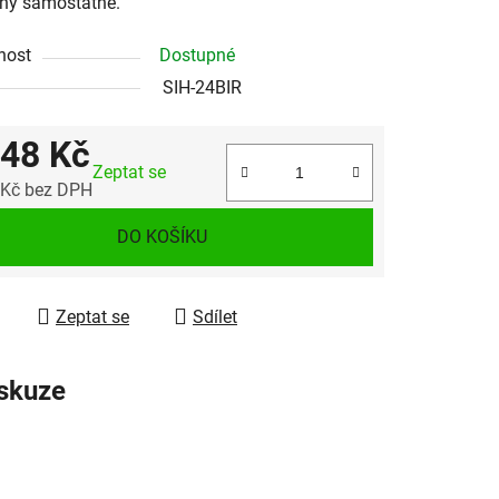
ny samostatně.
nost
Dostupné
SIH-24BIR
748 Kč
Zeptat se
 Kč bez DPH
 cena:
DO KOŠÍKU
Zeptat se
Sdílet
skuze