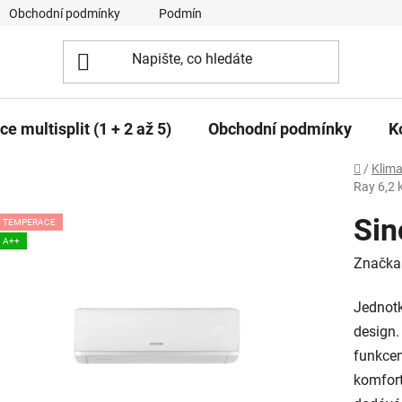
Obchodní podmínky
Podmínky ochrany osobních údajů
e multisplit (1 + 2 až 5)
Obchodní podmínky
K
Domů
/
Klima
Ray 6,2
Sin
TEMPERACE
A++
Značka
Jednotk
design.
funkcem
komfort