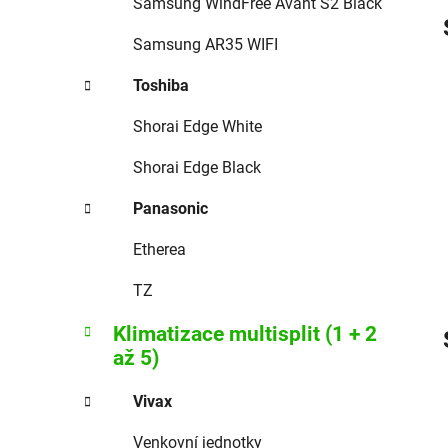
Samsung WindFree Avant S2 Black
Samsung AR35 WIFI
Toshiba
Shorai Edge White
Shorai Edge Black
Panasonic
Etherea
TZ
Klimatizace multisplit (1 + 2
až 5)
Vivax
Venkovní jednotky