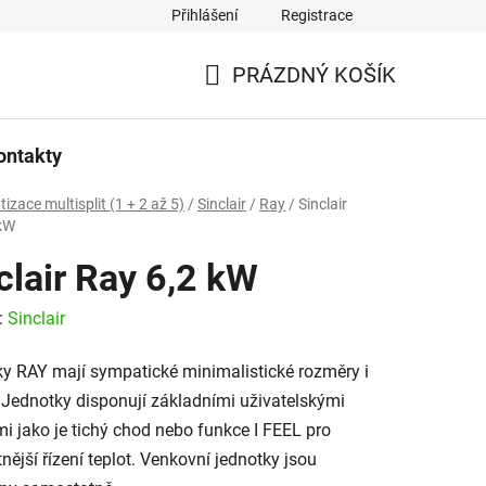
Přihlášení
Registrace
PRÁZDNÝ KOŠÍK
NÁKUPNÍ
KOŠÍK
ontakty
tizace multisplit (1 + 2 až 5)
/
Sinclair
/
Ray
/
Sinclair
 kW
clair Ray 6,2 kW
:
Sinclair
y RAY mají sympatické minimalistické rozměry i
 Jednotky disponují základními uživatelskými
i jako je tichý chod nebo funkce I FEEL pro
nější řízení teplot. Venkovní jednotky jsou