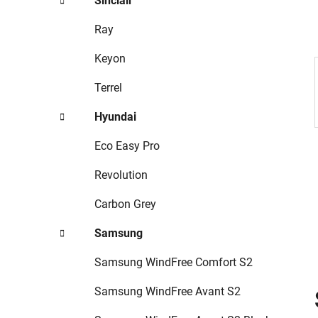
Sinclair
p
a
Ray
n
Keyon
e
l
Terrel
Hyundai
Eco Easy Pro
Revolution
Carbon Grey
Samsung
Samsung WindFree Comfort S2
Samsung WindFree Avant S2