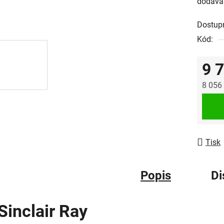
dodává
Dostup
Kód:
9 
8 056
Měrná
Tisk
Popis
Di
Sinclair Ray