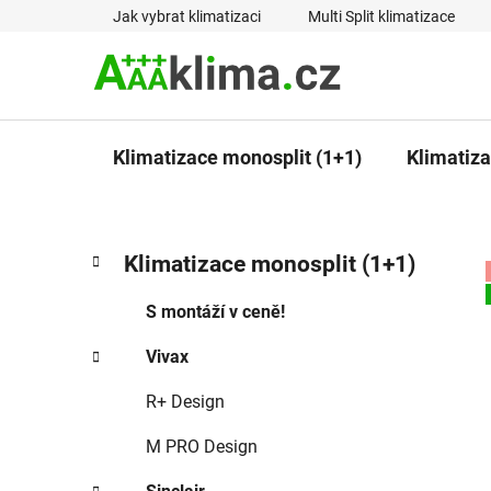
Přejít
Jak vybrat klimatizaci
Multi Split klimatizace
na
obsah
Klimatizace monosplit (1+1)
Klimatizac
P
K
Přeskočit
Klimatizace monosplit (1+1)
a
kategorie
o
t
s
S montáží v ceně!
e
t
g
Vivax
r
o
a
r
R+ Design
i
n
e
n
M PRO Design
í