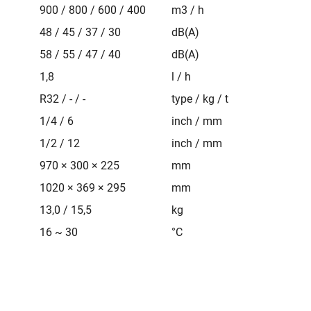
900 / 800 / 600 / 400
m3 / h
48 / 45 / 37 / 30
dB(A)
58 / 55 / 47 / 40
dB(A)
1,8
l / h
R32 / - / -
type / kg / t
1/4 / 6
inch / mm
1/2 / 12
inch / mm
970 × 300 × 225
mm
1020 × 369 × 295
mm
13,0 / 15,5
kg
16 ~ 30
°C