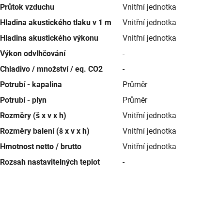
Průtok vzduchu
Vnitřní jednotka
Hladina akustického tlaku v 1 m
Vnitřní jednotka
Hladina akustického výkonu
Vnitřní jednotka
Výkon odvlhčování
-
Chladivo / množství / eq. CO2
-
Potrubí - kapalina
Průměr
Potrubí - plyn
Průměr
Rozměry (š x v x h)
Vnitřní jednotka
Rozměry balení (š x v x h)
Vnitřní jednotka
Hmotnost netto / brutto
Vnitřní jednotka
Rozsah nastavitelných teplot
-