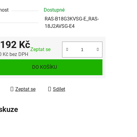
nost
Dostupné
RAS-B18G3KVSG-E_RAS-
18J2AVSG-E4
 192 Kč
Zeptat se
0 Kč bez DPH
 cena:
DO KOŠÍKU
Zeptat se
Sdílet
skuze