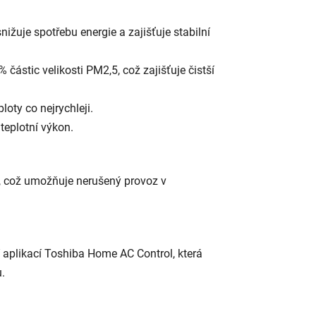
snižuje spotřebu energie a zajišťuje stabilní
4 % částic velikosti PM2,5, což zajišťuje čistší
oty co nejrychleji.
 teplotní výkon.
, což umožňuje nerušený provoz v
í aplikací Toshiba Home AC Control, která
.