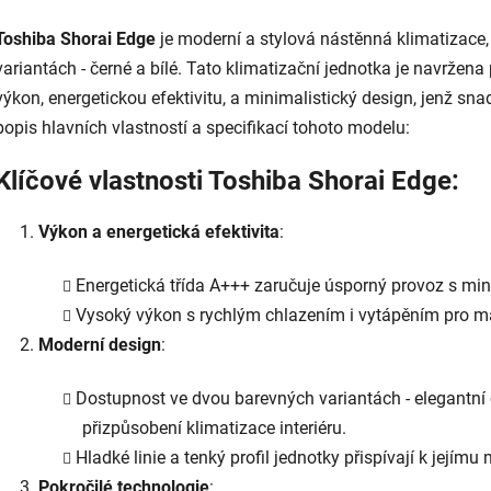
Toshiba Shorai Edge
je moderní a stylová nástěnná klimatizace
variantách - černé a bílé. Tato klimatizační jednotka je navržena
výkon, energetickou efektivitu, a minimalistický design, jenž sn
popis hlavních vlastností a specifikací tohoto modelu:
Klíčové vlastnosti Toshiba Shorai Edge:
Výkon a energetická efektivita
:
Energetická třída A+++ zaručuje úsporný provoz s mi
Vysoký výkon s rychlým chlazením i vytápěním pro ma
Moderní design
:
Dostupnost ve dvou barevných variantách - elegantní č
přizpůsobení klimatizace interiéru.
Hladké linie a tenký profil jednotky přispívají k jejím
Pokročilé technologie
: