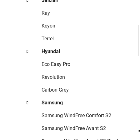
Sinclair
p
a
Ray
n
Keyon
e
l
Terrel
Hyundai
Eco Easy Pro
Revolution
Carbon Grey
Samsung
Samsung WindFree Comfort S2
Samsung WindFree Avant S2