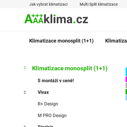
Přejít
Jak vybrat klimatizaci
Multi Split klimatizace
na
obsah
Klimatizace monosplit (1+1)
Klimatizac
P
K
Přeskočit
Klimatizace monosplit (1+1)
a
kategorie
o
t
s
S montáží v ceně!
e
t
g
Vivax
r
o
a
r
R+ Design
i
n
e
n
M PRO Design
í