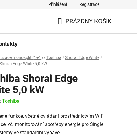
Přihlášení
Registrace
PRÁZDNÝ KOŠÍK
NÁKUPNÍ
KOŠÍK
ontakty
tizace monosplit (1+1)
/
Toshiba
/
Shorai Edge White
/
Shorai Edge White 5,0 kW
hiba Shorai Edge
te 5,0 kW
:
Toshiba
né funkce, včetně ovládání prostřednictvím WiFi
ace, vč. monitorování spotřeby energie pro Single
ystémy ve standardní výbavě.