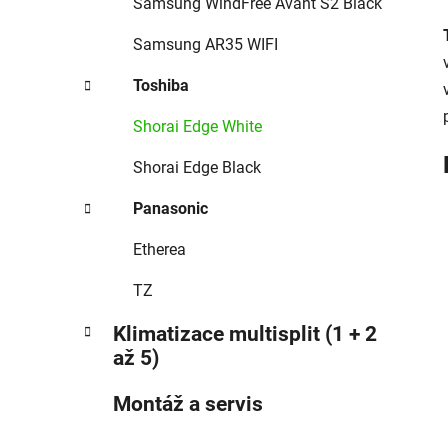
Samsung WindFree Avant S2 Black
Samsung AR35 WIFI
Toshiba
Shorai Edge White
Shorai Edge Black
Panasonic
Etherea
TZ
Klimatizace multisplit (1 + 2
až 5)
Montáž a servis