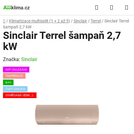
Přejít
Hledat
NÁKUP
na
obsah
KOŠÍK
Domů
/
Klimatizace multisplit (1 + 2 až 5)
/
Sinclair
/
Terrel
/
Sinclair Terrel
šampaň 2,7 kW
Sinclair Terrel šampaň 2,7
kW
Značka:
Sinclair
WIFI OVLÁDÁNÍ
TEMPERACE
A++
ČISTÍ VZDUCH
VYHŘÍVANÁ VENK. J.