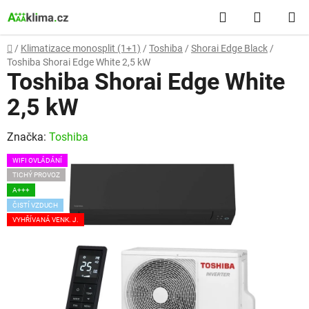
Přejít
Hledat
NÁKUP
na
obsah
KOŠÍK
Domů
/
Klimatizace monosplit (1+1)
/
Toshiba
/
Shorai Edge Black
/
Toshiba Shorai Edge White 2,5 kW
Toshiba Shorai Edge White
2,5 kW
Značka:
Toshiba
WIFI OVLÁDÁNÍ
TICHÝ PROVOZ
A+++
ČISTÍ VZDUCH
VYHŘÍVANÁ VENK. J.