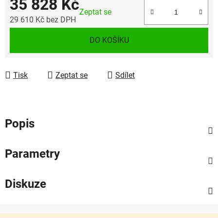
35 828 Kč
Zeptat se
29 610 Kč bez DPH
Měrná cena:
DO KOŠÍKU
Tisk
Zeptat se
Sdílet
Popis
Parametry
Diskuze
Z