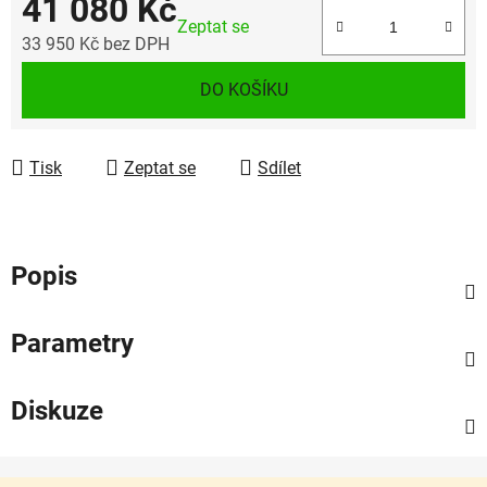
41 080 Kč
Zeptat se
33 950 Kč bez DPH
Měrná cena:
DO KOŠÍKU
Tisk
Zeptat se
Sdílet
Popis
Parametry
Diskuze
Z