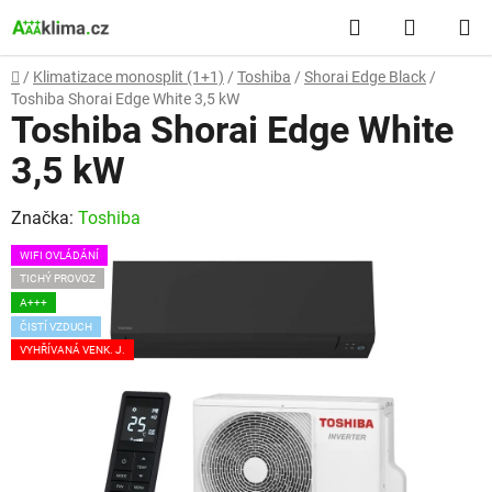
Přejít
Hledat
NÁKUP
na
obsah
KOŠÍK
Domů
/
Klimatizace monosplit (1+1)
/
Toshiba
/
Shorai Edge Black
/
Toshiba Shorai Edge White 3,5 kW
Toshiba Shorai Edge White
3,5 kW
Značka:
Toshiba
WIFI OVLÁDÁNÍ
TICHÝ PROVOZ
A+++
ČISTÍ VZDUCH
VYHŘÍVANÁ VENK. J.