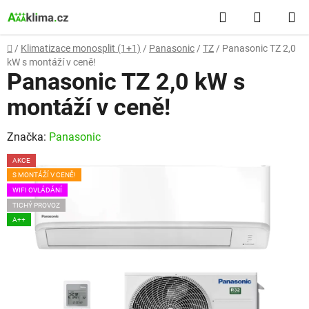
Přejít
Hledat
NÁKUP
na
obsah
KOŠÍK
Domů
/
Klimatizace monosplit (1+1)
/
Panasonic
/
TZ
/
Panasonic TZ 2,0
kW s montáží v ceně!
Panasonic TZ 2,0 kW s
montáží v ceně!
Značka:
Panasonic
AKCE
S MONTÁŽÍ V CENĚ!
WIFI OVLÁDÁNÍ
TICHÝ PROVOZ
A++