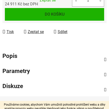
Zeptat se
24 911 Kč bez DPH
Měrná cena:
DO KOŠÍKU
Tisk
Zeptat se
Sdílet
Popis
Parametry
Diskuze
Z
á
Používáme cookies, abychom Vám umožnili pohodlné prohlížení webu a díky
analýze provozu webu neustále zlepšovali jeho funkce, výkon a použitelnost.