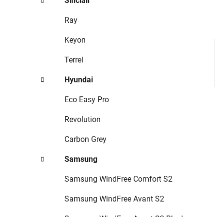
Sinclair
p
a
Ray
n
Keyon
e
l
Terrel
Hyundai
Eco Easy Pro
Revolution
Carbon Grey
Samsung
Samsung WindFree Comfort S2
Samsung WindFree Avant S2