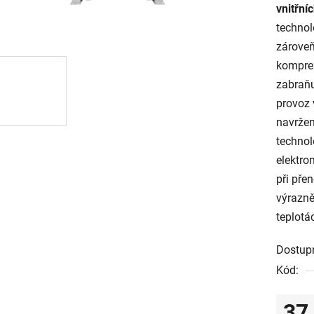
vnitřní
technol
zároveň
kompres
zabraňu
provoz 
navržen
technol
elektro
při pře
výrazně
teplotá
Dostup
Kód:
37