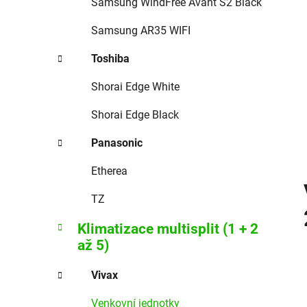
Samsung WindFree Avant S2 Black
Samsung AR35 WIFI
Toshiba
Shorai Edge White
Shorai Edge Black
Panasonic
Etherea
TZ
Klimatizace multisplit (1 + 2
až 5)
Vivax
Venkovní jednotky