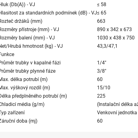
Hluk (Db(A)) - VJ
≤ 58
Hlasitost za standardních podmínek (dB) - VJ
≤ 65
Rozteč držáků (mm)
663
Rozměry přístroje (mm) - VJ
890 x 342 x 673
Rozměry balení (mm) - VJ
1030 x 438 x 750
Net/Hrubá hmotnost (kg) - VJ
43,3/47,1
Funkce
Průměr trubky v kapalné fázi
1/4"
Průměr trubky plynné fáze
3/8"
Max. délka potrubí (m)
60
Max. výškový rozdíl (m)
15/10
Délka předplněného potrubí (m)
225
Chladicí média (g/m)
(Instalační délka 
Typ zařízení
Venkovní jednotka 
Záruční doba (mj)
60