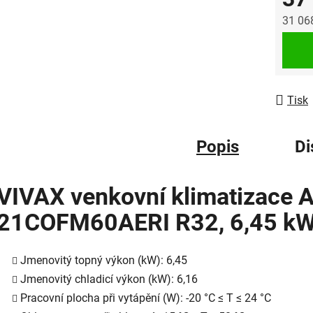
31 06
Měrná
Tisk
Popis
Di
VIVAX venkovní klimatizace
A
21COFM60AERI R32, 6,45 k
Jmenovitý topný výkon (kW): 6,45
Jmenovitý chladicí výkon (kW): 6,16
Pracovní plocha při vytápění (W): -20 °C ≤ T ≤ 24 °C