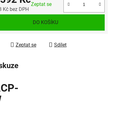
Zeptat se
8 Kč bez DPH
 cena:
DO KOŠÍKU
Zeptat se
Sdílet
skuze
CP-
W