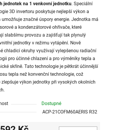
ch jednotek na 1 venkovní jednotku
. Speciální
ogie 3D invertoru poskytuje nejlepší výkon a
 umožňuje značné úspory energie. Jednotka má
orové a kondenzátorové ohřívače, které
jí slabšímu provozu a zajišťují tak plynulý
vnitřní jednotky v režimu vytápění. Nově
é chladicí okruhy využívají vylepšenou radiační
ogii pro účinné chlazení a pro výměníky tepla a
nické skříně. Tato technologie je pětkrát účinnější
nosu tepla než konvenční technologie, což
 zlepšuje výkon jednotky při vysokých okolních
ch.
nost
Dostupné
ACP-21COFM60AERIS R32
 592 Kč