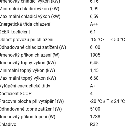
Jmenovitý chladicí výkon (kW)
6,16
Minimální chladicí výkon (kW)
1,99
Maximální chladicí výkon (kW)
6,59
Energetická třída chlazení
A++
SEER koeficient
6,1
Oblast provozu při chlazení
-15 °C ≤ T ≤ 50 °C
Odhadované chladicí zatížení (W)
6100
Jmenovitý příkon chlazení (W)
1905
Jmenovitý topný výkon (kW)
6,45
Minimální topný výkon (kW)
1,45
Maximální topný výkon (kW)
6,68
Vytápění energetické třídy
A+
Koeficient SCOP
4
Pracovní plocha při vytápění (W)
-20 °C ≤ T ≤ 24 °C
Odhadované topné zatížení (W)
5100
Jmenovitý příkon topení (W)
1738
Chladivo
R32