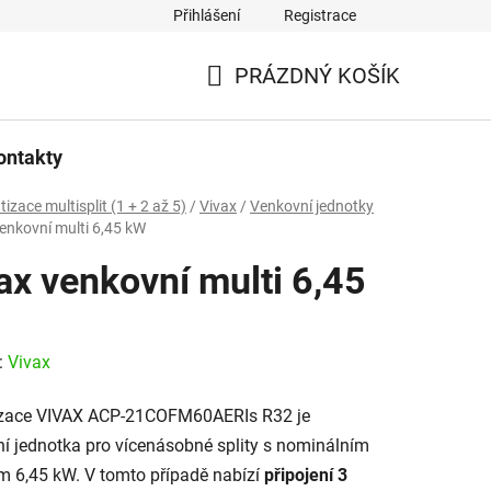
Přihlášení
Registrace
PRÁZDNÝ KOŠÍK
NÁKUPNÍ
KOŠÍK
ontakty
tizace multisplit (1 + 2 až 5)
/
Vivax
/
Venkovní jednotky
enkovní multi 6,45 kW
ax venkovní multi 6,45
:
Vivax
izace VIVAX ACP-21COFM60AERIs R32 je
í jednotka pro vícenásobné splity s nominálním
 6,45 kW. V tomto případě nabízí
připojení 3