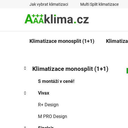
Přejít
Jak vybrat klimatizaci
Multi Split klimatizace
na
obsah
Klimatizace monosplit (1+1)
Klimatizac
P
K
Přeskočit
Klimatizace monosplit (1+1)
a
kategorie
o
t
s
S montáží v ceně!
e
t
g
Vivax
r
o
a
r
R+ Design
i
n
e
n
M PRO Design
í