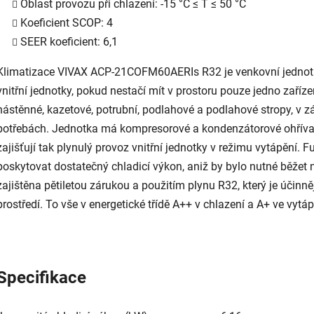
Oblast provozu při chlazení: -15 °C ≤ T ≤ 50 °C
Koeficient SCOP: 4
SEER koeficient: 6,1
Klimatizace VIVAX ACP-21COFM60AERIs R32 je venkovní jednotka
vnitřní jednotky, pokud nestačí mít v prostoru pouze jedno zaříze
nástěnné, kazetové, potrubní, podlahové a podlahové stropy, v zá
potřebách. Jednotka má kompresorové a kondenzátorové ohřívač
zajišťují tak plynulý provoz vnitřní jednotky v režimu vytápění.
poskytovat dostatečný chladicí výkon, aniž by bylo nutné běžet 
zajištěna pětiletou zárukou a použitím plynu R32, který je účinně
prostředí. To vše v energetické třídě A++ v chlazení a A+ ve vytáp
Specifikace