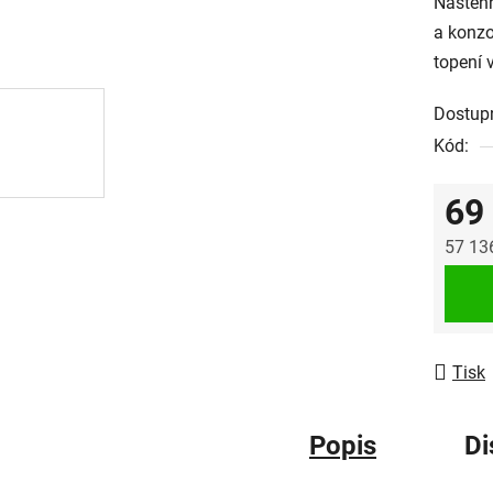
Nástěnn
a konz
topení 
Dostup
Kód:
69
57 13
Měrná
Tisk
Popis
Di