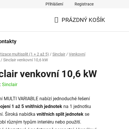
Přihlášení
Registrace
PRÁZDNÝ KOŠÍK
NÁKUPNÍ
KOŠÍK
ontakty
tizace multisplit (1 + 2 až 5)
/
Sinclair
/
Venkovní
/
Sinclair venkovní 10,6 kW
clair venkovní 10,6 kW
:
Sinclair
lní MULTI VARIABLE nabízí jednoduché řešení
pojení 1 až 5 vnitřních jednotek
na 1 jednotku
í. Široká nabídka
vnitřních split jednotek
se
obí různým typům interiéru nebo použití.