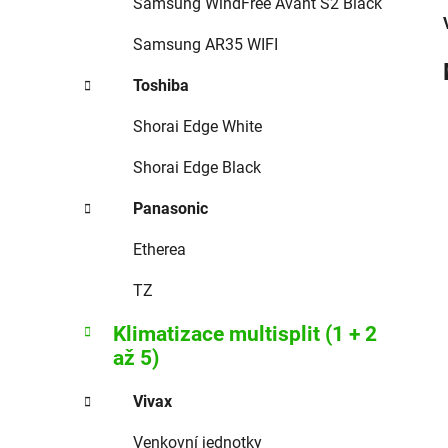
Samsung WindFree Avant S2 Black
Samsung AR35 WIFI
Toshiba
Shorai Edge White
Shorai Edge Black
Panasonic
Etherea
TZ
Klimatizace multisplit (1 + 2
až 5)
Vivax
Venkovní jednotky