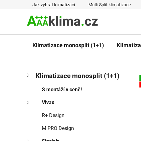
Přejít
Jak vybrat klimatizaci
Multi Split klimatizace
na
obsah
Klimatizace monosplit (1+1)
Klimatizac
P
K
Přeskočit
Klimatizace monosplit (1+1)
a
kategorie
o
t
s
S montáží v ceně!
e
t
g
Vivax
r
o
a
r
R+ Design
i
n
e
n
M PRO Design
í