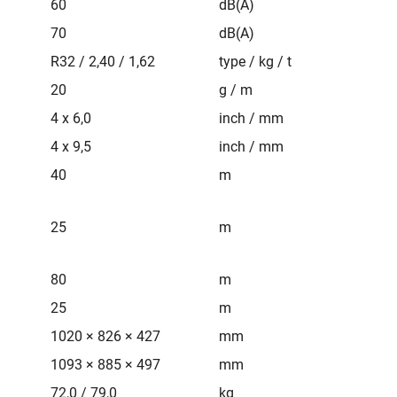
60
dB(A)
70
dB(A)
R32 / 2,40 / 1,62
type / kg / t
20
g / m
4 x 6,0
inch / mm
4 x 9,5
inch / mm
40
m
25
m
80
m
25
m
1020 × 826 × 427
mm
1093 × 885 × 497
mm
72,0 / 79,0
kg