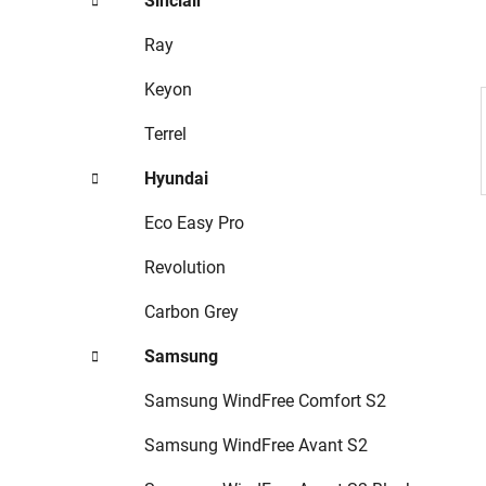
Sinclair
p
a
Ray
n
Keyon
e
l
Terrel
Hyundai
Eco Easy Pro
Revolution
Carbon Grey
Samsung
Samsung WindFree Comfort S2
Samsung WindFree Avant S2