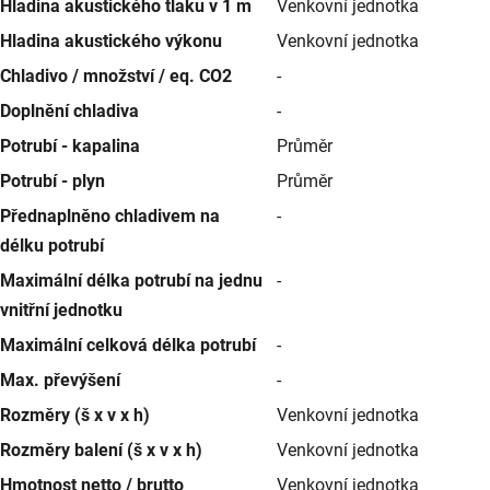
Hladina akustického tlaku v 1 m
Venkovní jednotka
Hladina akustického výkonu
Venkovní jednotka
Chladivo / množství / eq. CO2
-
Doplnění chladiva
-
Potrubí - kapalina
Průměr
Potrubí - plyn
Průměr
Přednaplněno chladivem na
-
délku potrubí
Maximální délka potrubí na jednu
-
vnitřní jednotku
Maximální celková délka potrubí
-
Max. převýšení
-
Rozměry (š x v x h)
Venkovní jednotka
Rozměry balení (š x v x h)
Venkovní jednotka
Hmotnost netto / brutto
Venkovní jednotka