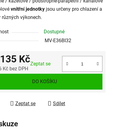
é / kazetové / podstropně-parapetní / kanálové
olové
vnitřní jednotky
jsou určeny pro chlazení a
v různých výkonech.
nost
Dostupné
MV-E36BI32
 135 Kč
Zeptat se
6 Kč bez DPH
 cena:
DO KOŠÍKU
Zeptat se
Sdílet
skuze