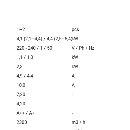
1–2
pcs
4,1 (2,1–4,4) / 4,4 (2,5–5,4)
kW
220 - 240 / 1 / 50
V / Ph / Hz
1,1 / 1,0
kW
2,3
kW
4,9 / 4,4
A
10,0
A
7,20
-
4,20
A++ / A+
-
2300
m3 / h