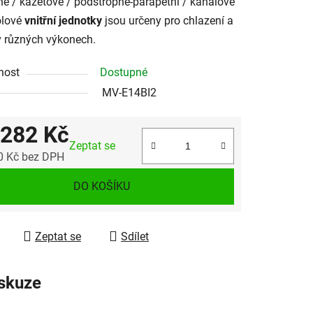
é / kazetové / podstropně-parapetní / kanálové
olové
vnitřní jednotky
jsou určeny pro chlazení a
v různých výkonech.
nost
Dostupné
MV-E14BI2
 282 Kč
Zeptat se
0 Kč bez DPH
 cena:
DO KOŠÍKU
Zeptat se
Sdílet
skuze