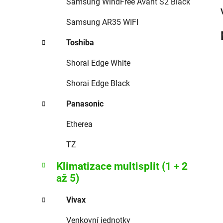
Samsung WindFree Avant S2 Black
Samsung AR35 WIFI
Toshiba
Shorai Edge White
Shorai Edge Black
Panasonic
Etherea
TZ
Klimatizace multisplit (1 + 2
až 5)
Vivax
Venkovní jednotky