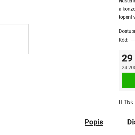
Nástěnn
a konz
topení 
Dostup
Kód:
29
24 20
Měrná
Tisk
Popis
Di