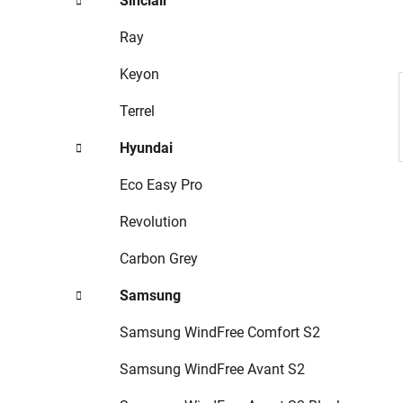
Sinclair
p
a
Ray
n
Keyon
e
l
Terrel
Hyundai
Eco Easy Pro
Revolution
Carbon Grey
Samsung
Samsung WindFree Comfort S2
Samsung WindFree Avant S2