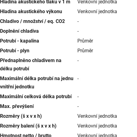
Hladina akustického tlaku v 1 m
Venkovní jednotka
Hladina akustického výkonu
Venkovní jednotka
Chladivo / množství / eq. CO2
-
Doplnění chladiva
-
Potrubí - kapalina
Průměr
Potrubí - plyn
Průměr
Přednaplněno chladivem na
-
délku potrubí
Maximální délka potrubí na jednu
-
vnitřní jednotku
Maximální celková délka potrubí
-
Max. převýšení
-
Rozměry (š x v x h)
Venkovní jednotka
Rozměry balení (š x v x h)
Venkovní jednotka
Hmotnost netto / brutto
Venkovní jednotka