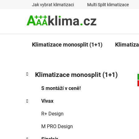
Přejít
Jak vybrat klimatizaci
Multi Split klimatizace
na
obsah
Klimatizace monosplit (1+1)
Klimatizac
P
K
Přeskočit
Klimatizace monosplit (1+1)
a
kategorie
o
t
s
S montáží v ceně!
e
t
g
Vivax
r
o
a
r
R+ Design
i
n
e
n
M PRO Design
í