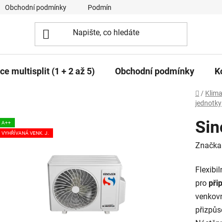
Obchodní podmínky
Podmínky ochrany osobních údajů
e multisplit (1 + 2 až 5)
Obchodní podmínky
K
Domů
/
Klima
jednotky
Sin
A++
VYHŘÍVANÁ VENK. J.
Značka
Flexibi
pro
při
venkovn
přizpůs