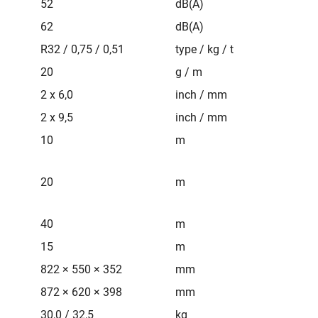
52
dB(A)
62
dB(A)
R32 / 0,75 / 0,51
type / kg / t
20
g / m
2 x 6,0
inch / mm
2 x 9,5
inch / mm
10
m
20
m
40
m
15
m
822 × 550 × 352
mm
872 × 620 × 398
mm
30,0 / 32,5
kg