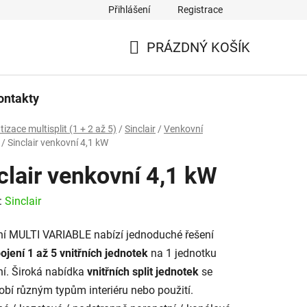
Přihlášení
Registrace
PRÁZDNÝ KOŠÍK
NÁKUPNÍ
KOŠÍK
ontakty
tizace multisplit (1 + 2 až 5)
/
Sinclair
/
Venkovní
/
Sinclair venkovní 4,1 kW
clair venkovní 4,1 kW
:
Sinclair
lní MULTI VARIABLE nabízí jednoduché řešení
pojení 1 až 5 vnitřních jednotek
na 1 jednotku
í. Široká nabídka
vnitřních split jednotek
se
obí různým typům interiéru nebo použití.