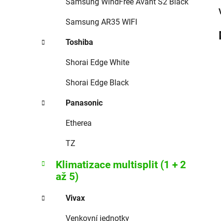
Samsung WindFree Avant S2 Black
Samsung AR35 WIFI
Toshiba
Shorai Edge White
Shorai Edge Black
Panasonic
Etherea
TZ
Klimatizace multisplit (1 + 2
až 5)
Vivax
Venkovní jednotky