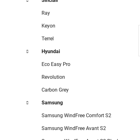
Sinclair
p
a
Ray
n
Keyon
e
l
Terrel
Hyundai
Eco Easy Pro
Revolution
Carbon Grey
Samsung
Samsung WindFree Comfort S2
Samsung WindFree Avant S2