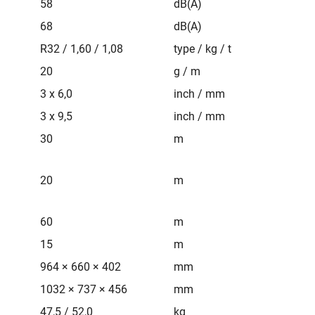
58
dB(A)
68
dB(A)
R32 / 1,60 / 1,08
type / kg / t
20
g / m
3 x 6,0
inch / mm
3 x 9,5
inch / mm
30
m
20
m
60
m
15
m
964 × 660 × 402
mm
1032 × 737 × 456
mm
47,5 / 52,0
kg