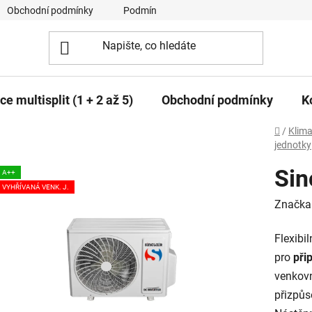
Obchodní podmínky
Podmínky ochrany osobních údajů
e multisplit (1 + 2 až 5)
Obchodní podmínky
K
Domů
/
Klima
jednotky
Sin
A++
VYHŘÍVANÁ VENK. J.
Značka
Flexibi
pro
při
venkovn
přizpůs