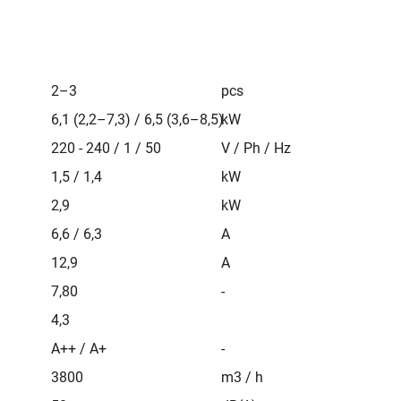
2–3
pcs
6,1 (2,2–7,3) / 6,5 (3,6–8,5)
kW
220 - 240 / 1 / 50
V / Ph / Hz
1,5 / 1,4
kW
2,9
kW
6,6 / 6,3
A
12,9
A
7,80
-
4,3
A++ / A+
-
3800
m3 / h