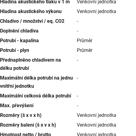
Hladina akustického tlaku v 1 m
Venkovní jednotka
Hladina akustického výkonu
Venkovní jednotka
Chladivo / množství / eq. CO2
-
Doplnění chladiva
-
Potrubí - kapalina
Průměr
Potrubí - plyn
Průměr
Přednaplněno chladivem na
-
délku potrubí
Maximální délka potrubí na jednu
-
vnitřní jednotku
Maximální celková délka potrubí
-
Max. převýšení
-
Rozměry (š x v x h)
Venkovní jednotka
Rozměry balení (š x v x h)
Venkovní jednotka
Hmotnost netto / brutto
Venkovní jednotka