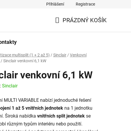
Přihlášení
Registrace
PRÁZDNÝ KOŠÍK
NÁKUPNÍ
KOŠÍK
ontakty
tizace multisplit (1 + 2 až 5)
/
Sinclair
/
Venkovní
/
Sinclair venkovní 6,1 kW
clair venkovní 6,1 kW
:
Sinclair
lní MULTI VARIABLE nabízí jednoduché řešení
pojení 1 až 5 vnitřních jednotek
na 1 jednotku
í. Široká nabídka
vnitřních split jednotek
se
obí různým typům interiéru nebo použití.