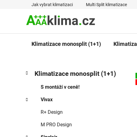
Přejít
Jak vybrat klimatizaci
Multi Split klimatizace
na
obsah
Klimatizace monosplit (1+1)
Klimatizac
P
K
Přeskočit
Klimatizace monosplit (1+1)
a
kategorie
o
t
s
S montáží v ceně!
e
t
g
Vivax
r
o
a
r
R+ Design
i
n
e
n
M PRO Design
í