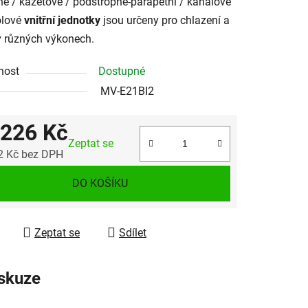
é / kazetové / podstropně-parapetní / kanálové
olové
vnitřní jednotky
jsou určeny pro chlazení a
v různých výkonech.
nost
Dostupné
MV-E21BI2
 226 Kč
Zeptat se
2 Kč bez DPH
 cena:
DO KOŠÍKU
Zeptat se
Sdílet
skuze