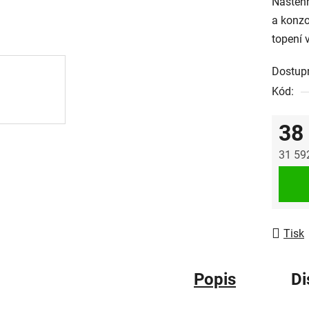
Nástěnn
a konz
topení 
Dostup
Kód:
38
31 59
Měrná
Tisk
Popis
Di